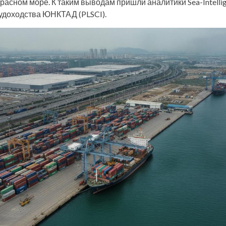
Красном море. К таким выводам пришли аналитики Sea-Intelli
удоходства ЮНКТАД (PLSCI).