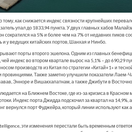
о тому, как снижается индекс связности крупнейших перевал
азатель упал до 1833,94 пункта. У двух главных хабов Малайзи
н сократился на 5% и более чем на 7% от недавних пиков со
 и у ведущих китайских портов, Шанхая и Нинбо.
рывают порты второго эшелона. Одним из главных бенефиц
чей индекс во втором квартале вырос на 5,1% – до 690,29 пу
носом производств из Китая по стратегии «Китай+1» и тесно
 провинциями. Также заметно улучшили показатели Лаем-Ча
авав, Энноре и Вишакхапатнам, а также Джибути в Восточн
людается на Ближнем Востоке, где из-за кризиса в Красном 
токи. Индекс порта Джидда подскочил за квартал на 14,9%, 
тинг вернулся порт Фуджейра, который линии используют как
ntelligence, эти изменения перестали быть временным ответ