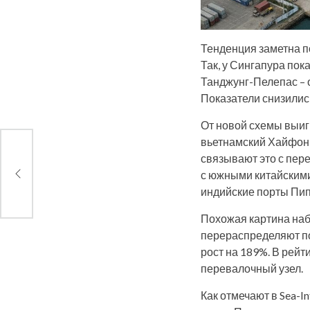
Тенденция заметна п
Так, у Сингапура пок
Танджунг-Пелепас – о
Показатели снизились
От новой схемы выиг
вьетнамский Хайфон, 
связывают это с пере
з-за
с южными китайскими
индийские порты Пип
Похожая картина наб
перераспределяют по
рост на 189%. В рей
перевалочный узел.
Как отмечают в Sea-I