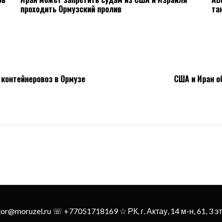
проходить Ормузский пролив
та
 контейнеровоз в Ормузе
США и Иран о
tor@moruzel.ru ☏ +77051718169 ☆ РК, г. Актау, 14 м-н, 61, 3 