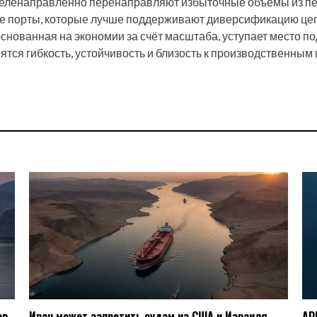
 целенаправленно перенаправляют избыточные объёмы из п
е порты, которые лучше поддерживают диверсификацию цеп
снованная на экономии за счёт масштаба, уступает место по
тся гибкость, устойчивость и близость к производственным
ов
Иран может запретить судам из США и Израиля
AD