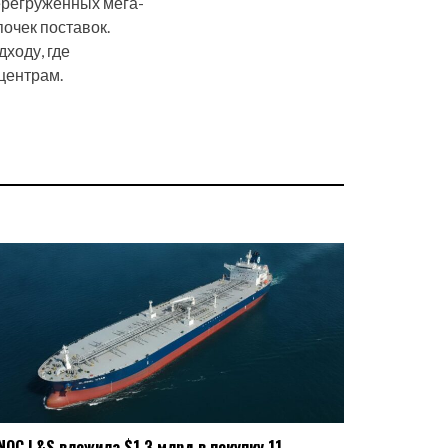
ерегруженных мега-
очек поставок.
дходу, где
 центрам.
NOC L&S вложила $1,3 млрд в покупку 11