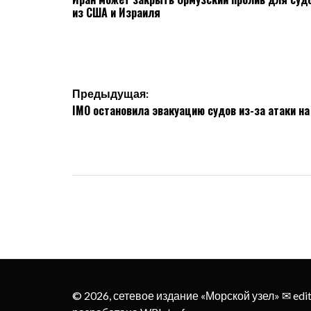
из США и Израиля
Навигация
Предыдущая:
IMO остановила эвакуацию судов из-за атаки на
по
записям
© 2026, сетевое издание «Морской узел» ✉︎ edi