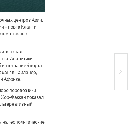
очных центров Азии.
и – порта Кланг и
ответственно.
иаров стал
нкта. Аналитики
й интеграцией порта
США
райо
банг в Таиланде,
ой Африке.
море перевозчики
а Хор-Факкан показал
 альтернативный
ом на геополитические