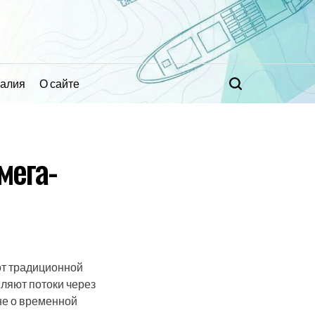
ралия
О сайте
Поиск
мега-
от традиционной
вляют потоки через
не о временной