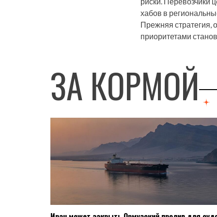
риски. Перевозчики
хабов в региональны
Прежняя стратегия, о
приоритетами становя
ЗА КОРМОЙ
Иран может закрыть Ормузский пролив для суд