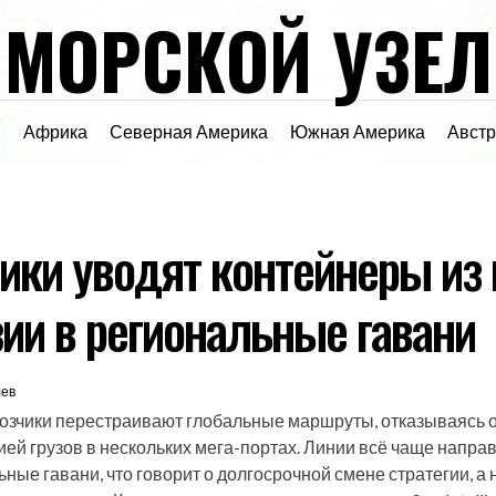
МОРСКОЙ УЗЕЛ
я
Африка
Северная Америка
Южная Америка
Авст
ики уводят контейнеры из 
зии в региональные гавани
лев
озчики перестраивают глобальные маршруты, отказываясь 
ей грузов в нескольких мега-портах. Линии всё чаще напра
ые гавани, что говорит о долгосрочной смене стратегии, а 