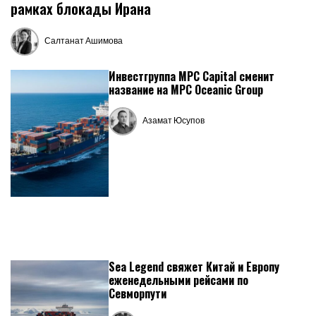
рамках блокады Ирана
Салтанат Ашимова
Запись
от
Инвестгруппа MPC Capital сменит
название на MPC Oceanic Group
Азамат Юсупов
Запись
от
Sea Legend свяжет Китай и Европу
еженедельными рейсами по
Севморпути