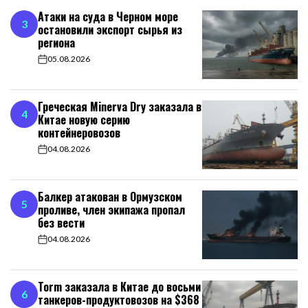
Атаки на суда в Черном море
3
остановили экспорт сырья из
региона
05.08.2026
on
Греческая Minerva Dry заказала в
4
Китае новую серию
контейнеровозов
04.08.2026
on
Балкер атакован в Ормузском
5
проливе, член экипажа пропал
без вести
04.08.2026
on
Torm заказала в Китае до восьми
6
танкеров-продуктовозов на $368