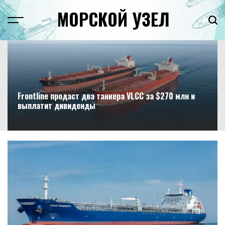
Перейти
МОРСКОЙ УЗЕЛ
к
Menu
Пои
содержимому
Frontline продаст два танкера VLCC за $270 млн и
выплатит дивиденды