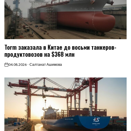
Torm заказала в Китае до восьми танкеров-
продуктовозов на $368 млн
04.08.2026
Салтанат Ашимова
on