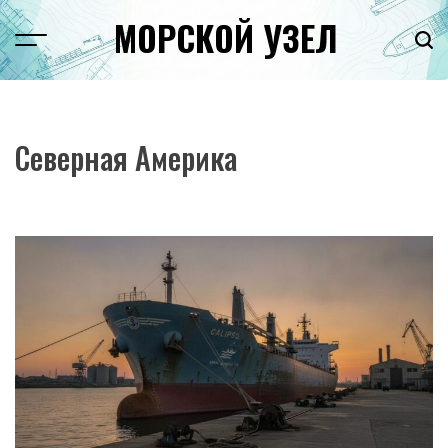
Перейти
МОРСКОЙ УЗЕЛ
к
Menu
Пои
содержимому
Северная Америка