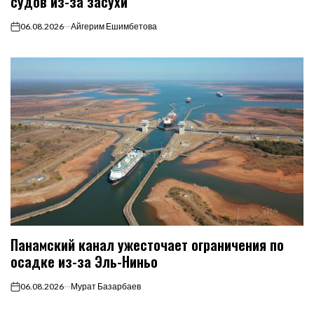
судов из-за засухи
06.08.2026
Айгерим Ешимбетова
on
Панамский канал ужесточает ограничения по
осадке из-за Эль-Ниньо
06.08.2026
Мурат Базарбаев
on