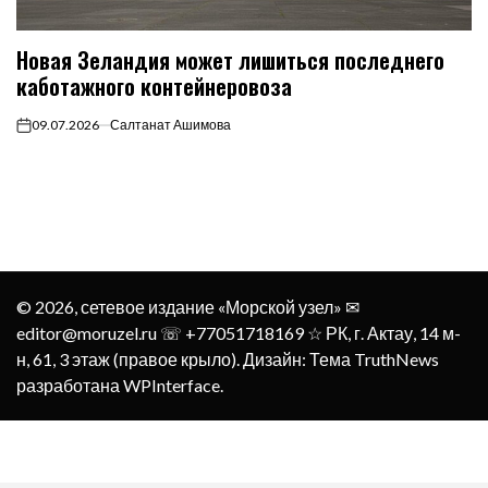
Новая Зеландия может лишиться последнего
каботажного контейнеровоза
09.07.2026
Салтанат Ашимова
on
© 2026, сетевое издание «Морской узел» ✉︎
editor@moruzel.ru ☏ +77051718169 ☆ РК, г. Актау, 14 м-
н, 61, 3 этаж (правое крыло). Дизайн: Тема TruthNews
разработана
WPInterface
.