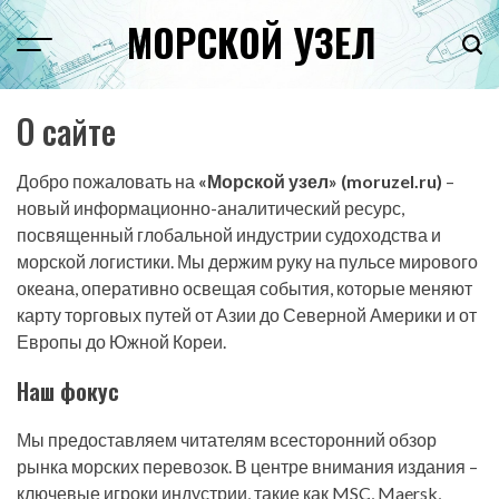
Перейти
МОРСКОЙ УЗЕЛ
к
Menu
Пои
содержимому
О сайте
Добро пожаловать на
«Морской узел» (moruzel.ru)
–
новый информационно-аналитический ресурс,
посвященный глобальной индустрии судоходства и
морской логистики. Мы держим руку на пульсе мирового
океана, оперативно освещая события, которые меняют
карту торговых путей от Азии до Северной Америки и от
Европы до Южной Кореи.
Наш фокус
Мы предоставляем читателям всесторонний обзор
рынка морских перевозок. В центре внимания издания –
ключевые игроки индустрии, такие как MSC, Maersk,