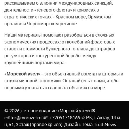
рассказываем о влиянии международных санкций,
деятельности «теневого флота» и кризисах в
стратегических точках – Красном море, Ормузском
проливе и Черноморском регионе.
Наши материалы помогают разобраться в сложных
экономических процессах: от колебаний фрахтовых
ставок и стоимости бункерного топлива до штрафов
регуляторов и конкурентной борьбы между
крупнейшими портами мира.
«Морской узел»
– это объективный взгляд на штормы и
штили мировой экономики. Оставайтесь с нами, чтобы
первыми узнавать о главных событиях на море.
© 2026, сетевое издание «Морской узел» ✉︎
editor@moruzel.ru ☏ +77051718169 ☆ РК, г. Актау, 14 м-
н, 61, 3 этаж (правое крыло). Дизайн: Тема TruthNews