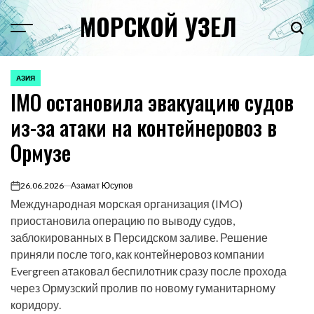
Перейти
МОРСКОЙ УЗЕЛ
к
Menu
Пои
содержимому
АЗИЯ
ОПУБЛИКОВАНО
IMO остановила эвакуацию судов
В
из-за атаки на контейнеровоз в
Ормузе
26.06.2026
Азамат Юсупов
on
Международная морская организация (IMO)
приостановила операцию по выводу судов,
заблокированных в Персидском заливе. Решение
приняли после того, как контейнеровоз компании
Evergreen атаковал беспилотник сразу после прохода
через Ормузский пролив по новому гуманитарному
коридору.