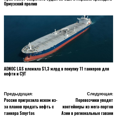
Ормузский пролив
ADNOC L&S вложила $1,3 млрд в покупку 11 танкеров для
нефти и СУГ
Навигация
Предыдущая:
Следующая:
Россия пригрозила иском из-
Перевозчики уводят
по
за планов продать нефть с
контейнеры из мега-портов
записям
танкера Smyrtos
Азии в региональные гавани