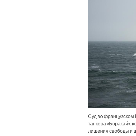
Суд во французском 
танкера «Боракай», 
лишения свободы и ш