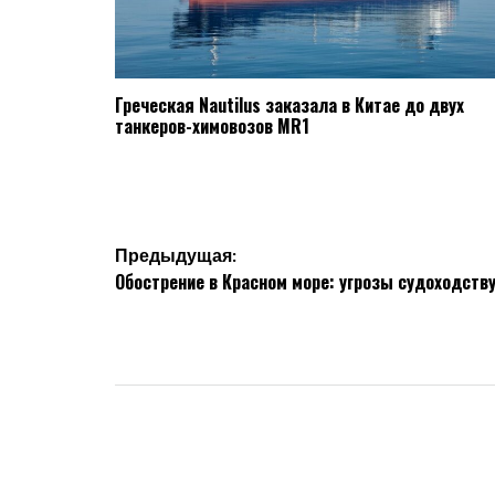
Греческая Nautilus заказала в Китае до двух
танкеров-химовозов MR1
Навигация
Предыдущая:
Обострение в Красном море: угрозы судоходству
по
записям