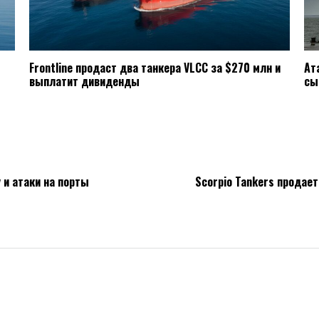
Frontline продаст два танкера VLCC за $270 млн и
Ат
выплатит дивиденды
сы
 и атаки на порты
Scorpio Tankers продае