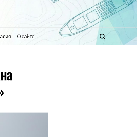
ралия
О сайте
Поиск
ана
»