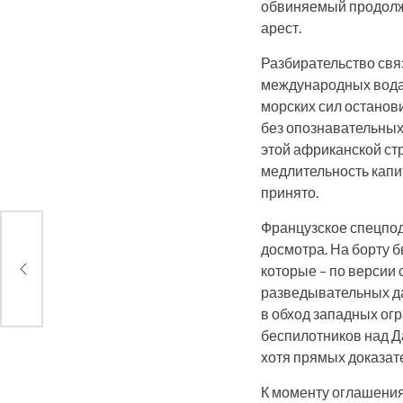
обвиняемый продолж
арест.
Разбирательство связ
международных водах
морских сил останов
без опознавательных 
этой африканской ст
медлительность капи
принято.
Французское спецпод
досмотра. На борту 
которые – по версии
разведывательных да
в обход западных ог
беспилотников над Д
хотя прямых доказате
К моменту оглашения