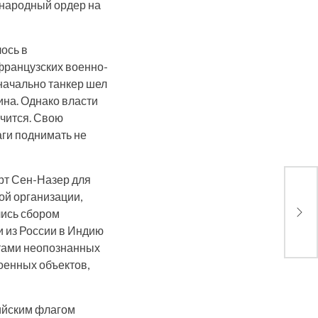
ународный ордер на
лось в
французских военно-
начально танкер шел
ина. Однако власти
ачится. Свою
аги поднимать не
орт Сен-Назер для
ой организации,
Scor
ком
лись сбором
 из России в Индию
етами неопознанных
оенных объектов,
сийским флагом