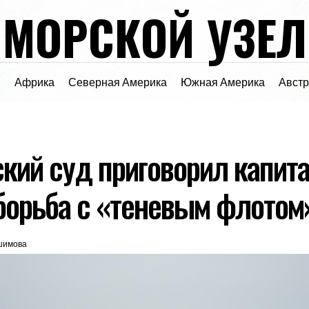
МОРСКОЙ УЗЕЛ
я
Африка
Северная Америка
Южная Америка
Авст
кий суд приговорил капит
 борьба с «теневым флотом
шимова