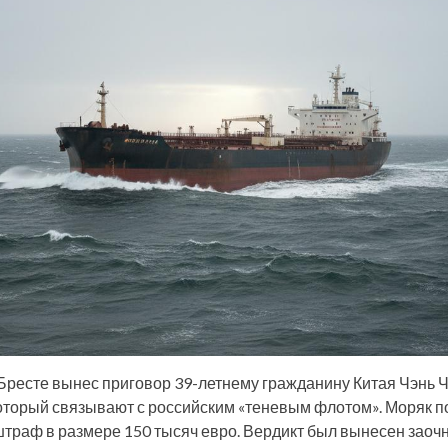
Бресте вынес приговор 39-летнему гражданину Китая Чэнь Ч
который связывают с российским «теневым флотом». Моряк п
траф в размере 150 тысяч евро. Вердикт был вынесен заочно