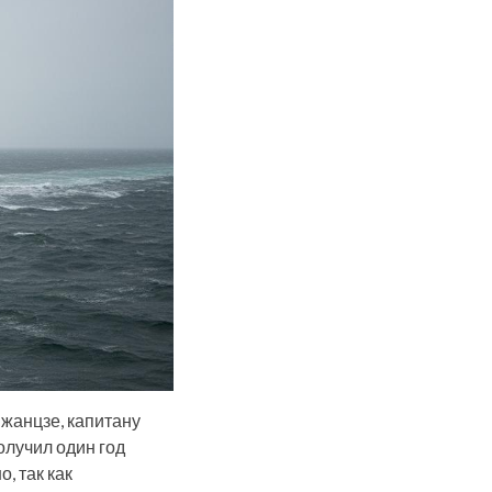
жанцзе, капитану
олучил один год
, так как