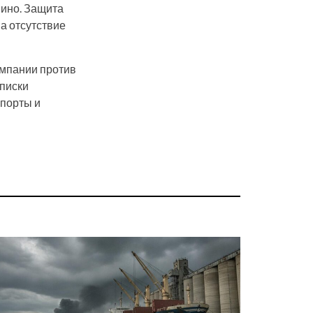
мино. Защита
а отсутствие
ампании против
списки
 порты и