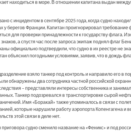
ает находиться в море. В отношении капитана выдан межд
ано с инцидентом в сентябре 2025 года, когда судно находи
 у берегов Франции. Капитан проигнорировал требование 
иться для проверки принадлежности к государству флага. Из
знаков, а спустя час после запроса экипаж поднял флаг Бен
раны официально подтвердили, что судно в их реестре не зн
тан объяснил погодными условиями, заявив, что в дождь фл
разделение взяло танкер под контроль и направило его в п
были обнаружены два сотрудника частной российской охранн
 следствия – представляли интересы собственника и занима
нных. Танкер подозревался в транспортировке сырой нефти
раничений. Имя «Боракай» также упоминалось в связи с пол
анией, которые нарушили работу аэропорта Копенгагена и в
льств этой связи в деле нет.
 приговора судно сменило название на «Феникс» и под рос