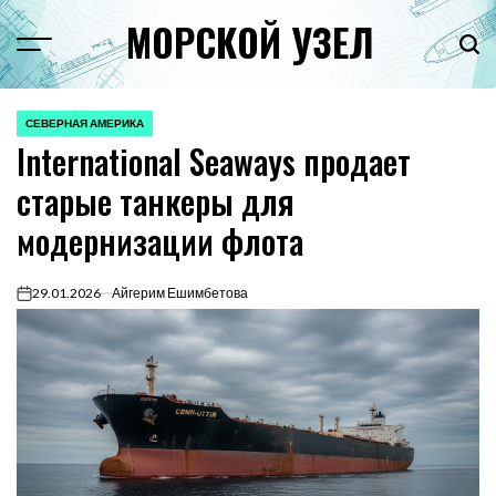
Перейти
МОРСКОЙ УЗЕЛ
к
Menu
Пои
содержимому
СЕВЕРНАЯ АМЕРИКА
ОПУБЛИКОВАНО
International Seaways продает
В
старые танкеры для
модернизации флота
29.01.2026
Айгерим Ешимбетова
on