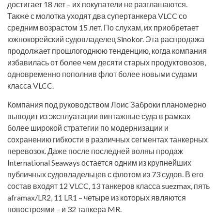
достигает 18 лет – их покупатели не разглашаются.
Также с молотка уходят два супертанкера VLCC со
средним возрастом 15 лет. По слухам, их приобретает
южнокорейский судовладелец Sinokor. Эта распродажа
продолжает прошлогоднюю тенденцию, когда компания
избавилась от более чем десяти старых продуктовозов,
одновременно пополнив флот более новыми судами
класса VLCC.
Компания под руководством Лоис Заброки планомерно
выводит из эксплуатации винтажные суда в рамках
более широкой стратегии по модернизации и
сохранению гибкости в различных сегментах танкерных
перевозок. Даже после последней волны продаж
International Seaways остается одним из крупнейших
публичных судовладельцев с флотом из 73 судов. В его
состав входят 12 VLCC, 13 танкеров класса suezmax, пять
aframax/LR2, 11 LR1 – четыре из которых являются
новостроями – и 32 танкера MR.