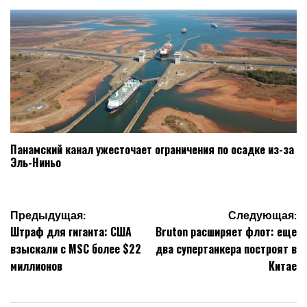
Панамский канал ужесточает ограничения по осадке из-за
Эль-Ниньо
Навигация
Предыдущая:
Следующая:
Штраф для гиганта: США
Bruton расширяет флот: еще
по
взыскали с MSC более $22
два супертанкера построят в
записям
миллионов
Китае