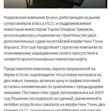
Норвежская компания Bruton, работающая на рынке
супертанкеров класса VLCC и поддерживаемая
известным инвестором Тором Олафом Трёимом,
воспользовалась опционом на строительство двух
дополнительных судов на китайской верфи New Times
Shipyard. Этот шаг продолжает стратегию компании по
планомерному наращиванию своего присутствия в
сегменте крупнотоннажных перевозок нефти.
Представители компании, зарегистрированной на
бирже в Осло, подтвердили, что условия контракта на
два новых танкера, включая цену и график платежей,
остались неизменными по сравнению с предыдущими
заказами. Поставка этих судов запланирована на 2029
год. Решение последовало за сделкой, заключенной в
октябре, когда Bruton заказала на верфи New Times два
танкера VLCC, оснащенных скрубберами для очистки