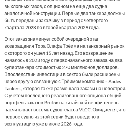
выхлопных газов, с опционом на еще два судна
аналогичной конструкции. Первые два танкера должны
быть переданы заказчику в период с четвертого
квартала 2028 по второй квартал 2029 года.
Этот заказ знаменует собой очередной этап
возвращения Тора Олафа Трёима на танкерный рынок,
с которого он ушел 15 лет назад. Его возвращение
началось в 2023 году с первоначального заказа на два
супертанкера стоимостью 270 миллионов долларов.
Впоследствии инвестиции в сектор были расширены
через другую связанную с Трёимом компанию – Andes
Tankers, которая также размещала заказы на новострои.
С учетом последнего реализованного опциона общий
портфель заказов Bruton на китайской верфи теперь
насчитывает восемь судов класса VLCC. Ожидается, что
первое судно из этой серии будет введено в
эксплуатацию уже в июле 2026 года.