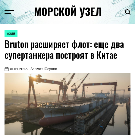
Перейти
МОРСКОЙ УЗЕЛ
к
Menu
Пои
содержимому
АЗИЯ
ОПУБЛИКОВАНО
Bruton расширяет флот: еще два
В
супертанкера построят в Китае
30.01.2026
Азамат Юсупов
on