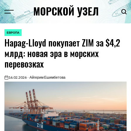
Перейти
МОРСКОЙ УЗЕЛ
к
Menu
Пои
содержимому
ЕВРОПА
ОПУБЛИКОВАНО
Hapag-Lloyd покупает ZIM за $4,2
В
млрд: новая эра в морских
перевозках
16.02.2026
Айгерим Ешимбетова
on