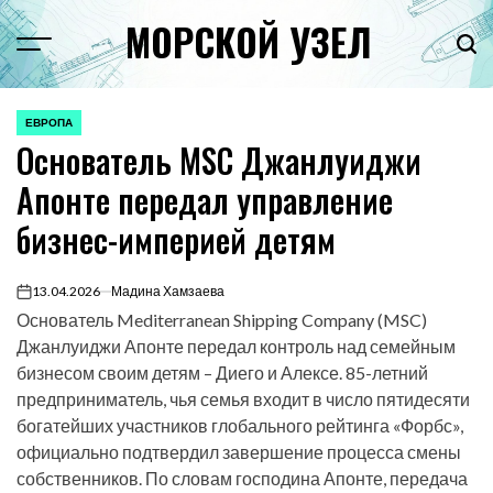
Перейти
МОРСКОЙ УЗЕЛ
к
Menu
Пои
содержимому
ЕВРОПА
ОПУБЛИКОВАНО
Основатель MSC Джанлуиджи
В
Апонте передал управление
бизнес-империей детям
13.04.2026
Мадина Хамзаева
on
Основатель Mediterranean Shipping Company (MSC)
Джанлуиджи Апонте передал контроль над семейным
бизнесом своим детям – Диего и Алексе. 85-летний
предприниматель, чья семья входит в число пятидесяти
богатейших участников глобального рейтинга «Форбс»,
официально подтвердил завершение процесса смены
собственников. По словам господина Апонте, передача