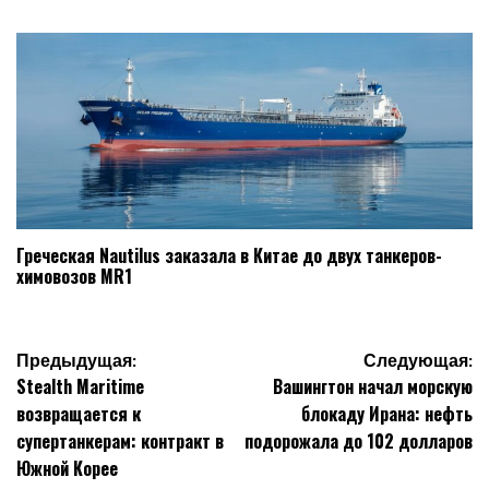
Греческая Nautilus заказала в Китае до двух танкеров-
химовозов MR1
Навигация
Предыдущая:
Следующая:
Stealth Maritime
Вашингтон начал морскую
по
возвращается к
блокаду Ирана: нефть
записям
супертанкерам: контракт в
подорожала до 102 долларов
Южной Корее