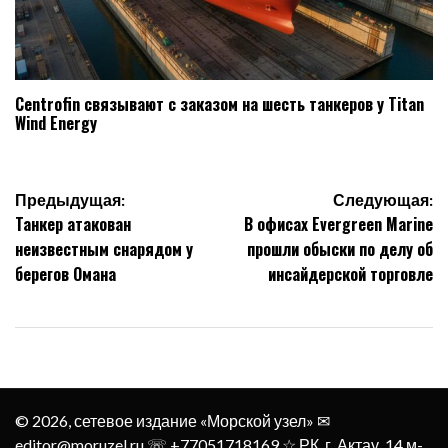
Centrofin связывают с заказом на шесть танкеров у Titan
Wind Energy
Навигация
Предыдущая:
Следующая:
Танкер атакован
В офисах Evergreen Marine
по
неизвестным снарядом у
прошли обыски по делу об
записям
берегов Омана
инсайдерской торговле
© 2026, сетевое издание «Морской узел» ✉︎
editor@moruzel.ru ☏ +77051718169 ☆ РК, г. Актау, 14 м-