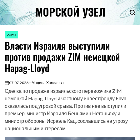
Перейти
МОРСКОЙ УЗЕЛ
к
Menu
Пои
содержимому
АЗИЯ
ОПУБЛИКОВАНО
Власти Израиля выступили
В
против продажи ZIM немецкой
Hapag-Lloyd
07.07.2026
Мадина Хамзаева
on
Сделка по продаже израильского перевозчика ZIM
немецкой Hapag-Lloyd и частному инвестфонду FIMI
оказалась под угрозой срыва. Против нее выступили
премьер-министр Израиля Беньямин Нетаньяху и
министр обороны Исраэль Кац, сославшись на угрозу
национальным интересам.