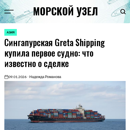
Перейти
МОРСКОЙ УЗЕЛ
к
Menu
Пои
содержимому
АЗИЯ
ОПУБЛИКОВАНО
Сингапурская Greta Shipping
В
купила первое судно: что
известно о сделке
09.01.2026
Надежда Романова
on