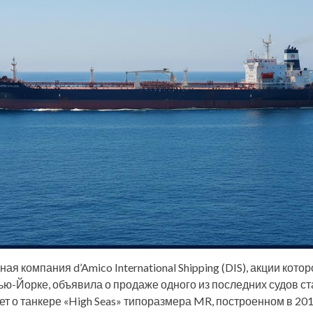
я компания d’Amico International Shipping (DIS), акции кото
ью-Йорке, объявила о продаже одного из последних судов ст
ет о танкере «High Seas» типоразмера MR, построенном в 201