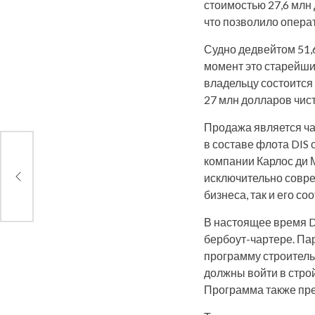
стоимостью 27,6 млн
что позволило опера
Судно дедвейтом 51,
момент это старейши
владельцу состоится 
27 млн долларов чис
Продажа является ча
в составе флота DIS 
компании Карлос ди 
ь
аров
исключительно совре
бизнеса, так и его 
В настоящее время DI
бербоут-чартере. П
программу строитель
должны войти в строй
Программа также пре