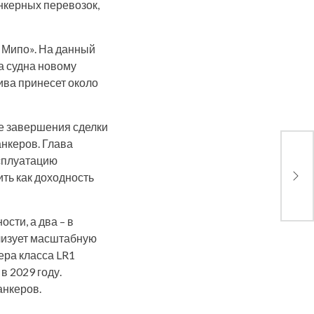
нкерных перевозок,
 Мипо». На данный
а судна новому
тива принесет около
е завершения сделки
анкеров. Глава
Суд
ксплуатацию
кит
ть как доходность
рын
сти, а два – в
лизует масштабную
ера класса LR1
в 2029 году.
анкеров.