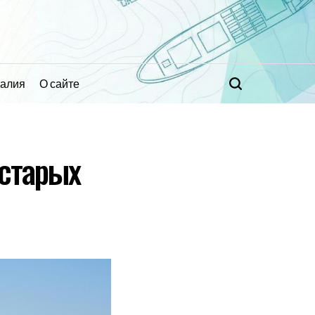
ралия
О сайте
Поиск
 старых