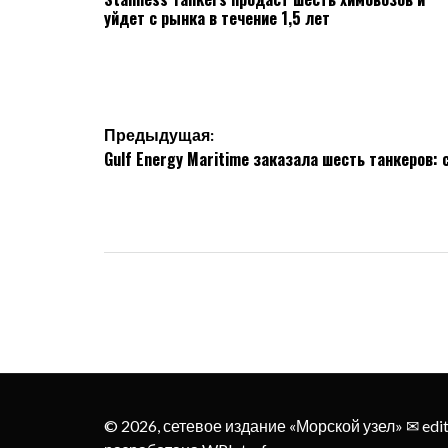
уйдет с рынка в течение 1,5 лет
Навигация
Предыдущая:
Gulf Energy Maritime заказала шесть танкеров:
по
записям
© 2026, сетевое издание «Морской узел» ✉︎ edi