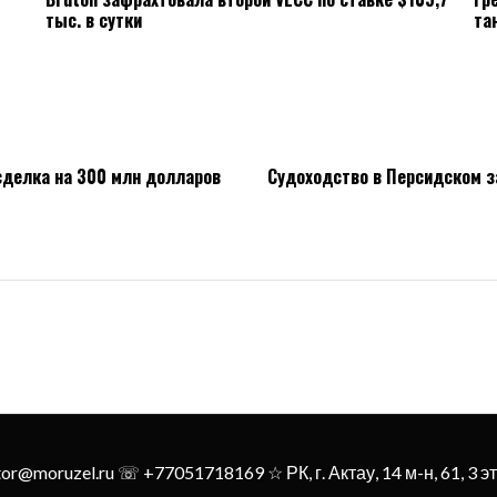
тыс. в сутки
та
 сделка на 300 млн долларов
Судоходство в Персидском з
tor@moruzel.ru ☏ +77051718169 ☆ РК, г. Актау, 14 м-н, 61, 3 