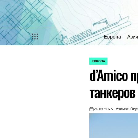
Перейти
к
содержимому
Европа
Ази
ЕВРОПА
ОПУБЛИКОВАНО
d’Amico 
В
танкеров
26.03.2026
Азамат Юсу
on