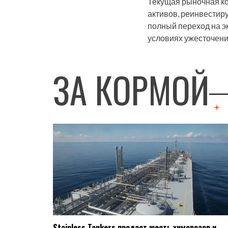
Текущая рыночная ко
активов, реинвестиру
полный переход на э
условиях ужесточени
ЗА КОРМОЙ
Stainless Tankers продаст шесть химовозов и