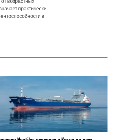
 от возрастных
означает практически
рентоспособности в
еческая Nautilus заказала в Китае до двух