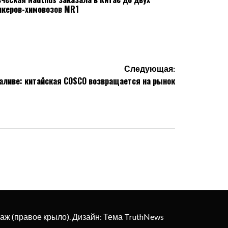
нкеров-химовозов MR1
Следующая:
аливе: китайская COSCO возвращается на рынок
этаж (правое крыло). Дизайн: Тема TruthNews