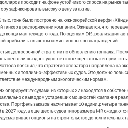
 долларов проходит на фоне устойчивого спроса на рынке та
тору зафиксировать высокую цену за актив.
6 тыс. тонн было построено на южнокорейской верфи «Хёндэ
й танкер в распоряжении компании. Ожидается, что передач
до конца мая текущего года. По оценкам DIS, реализация ак
той прибыли за вычетом комиссионных вознаграждений.
стью долгосрочной стратегии по обновлению тоннажа. Посл
останется лишь одно судно, не относящееся к категории экот
Моттола пояснил, что стратегия оператора направлена на э
менных и топливно–эффективных судов. Это должно повыси
соответствие международным экологическим нормам.
S оперирует 29 судами, из которых 27 находятся в собственно
араллельно с выводом устаревших мощностей компания реа
ства. Портфель заказов насчитывает 10 единиц: четыре танк
 в 2027 году, а еще шесть судов типоразмера MR ожидаются 
дусматривает опционы на строительство дополнительных т