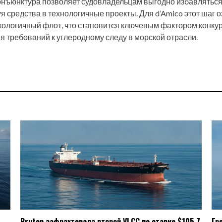
нъюнктура позволяет судовладельцам выгодно избавляться
я средства в технологичные проекты. Для d’Amico этот шаг 
кологичный флот, что становится ключевым фактором конку
я требований к углеродному следу в морской отрасли.
Bruton зафрахтовала второй VLCC по ставке $105,7
Гр