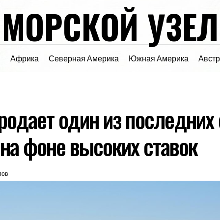
МОРСКОЙ УЗЕЛ
я
Африка
Северная Америка
Южная Америка
Авст
продает один из последних
 на фоне высоких ставок
пов