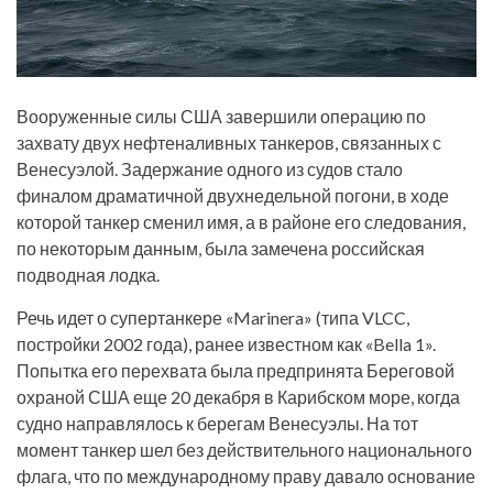
Вооруженные силы США завершили операцию по
захвату двух нефтеналивных танкеров, связанных с
Венесуэлой. Задержание одного из судов стало
финалом драматичной двухнедельной погони, в ходе
которой танкер сменил имя, а в районе его следования,
по некоторым данным, была замечена российская
подводная лодка.
Речь идет о супертанкере «Marinera» (типа VLCC,
постройки 2002 года), ранее известном как «Bella 1».
Попытка его перехвата была предпринята Береговой
охраной США еще 20 декабря в Карибском море, когда
судно направлялось к берегам Венесуэлы. На тот
момент танкер шел без действительного национального
флага, что по международному праву давало основание