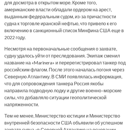
для досмотра в открытом море. Кроме того,
американские власти обладали ордером на арест,
выданным федеральным судом, из-за причастности
судна к торговле иранской нефтью, что привело к его
включению в санкционный список Минфина США еще в
2022 году.
Несмотря на первоначальные сообщения о захвате,
судну удалось уйти от преследования. Экипаж сменил
название на «Marinera» и перерегистрировал танкер под
российским флагом. После этого началась погоня через
Северную Атлантику. В СМИ появлялась информация,
что для сопровождения танкера Россия якобы
направила подводную лодку и другие военно–морские
силы, что добавляло ситуации геополитической
напряженности.
Тем не менее, Министерство юстиции и Министерство
внутренней безопасности США объявили об успешном
захвате судна «в Северной Атлантике на основании