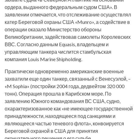
ордера, выданного федеральным судом США». В
заявлении отмечается, что отслеживание осуществлял
катер Береговой охраны США «Munro», а содействие в
операции оказало Министерство обороны
Великобритании, задействовав самолеты Королевских
ВВС. Согласно данным Equasis, владельцем и
управляющим танкера числится стамбульская
компания Louis Marine Shipholding.
Практически одновременно американские военные
захватили еще один танкер, связанный с Венесуэлой, –
«M Sophia» (постройки 2004 года, дедвейтом 320 000
тонн). Операция прошла в Карибском море. По
заявлению Южного командования ВС США, судно,
охарактеризованное как «не имеющее государственной
принадлежности, находящееся под санкциями и
являющееся частью теневого флота», конвоируется
Береговой охраной в США для принятия
окончательного решения о его судьбе.