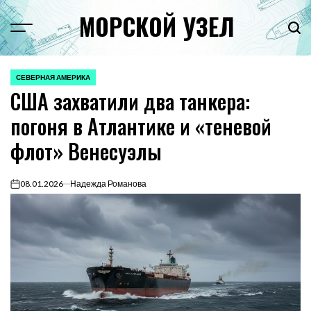
Перейти
МОРСКОЙ УЗЕЛ
к
Menu
Пои
содержимому
СЕВЕРНАЯ АМЕРИКА
ОПУБЛИКОВАНО
США захватили два танкера:
В
погоня в Атлантике и «теневой
флот» Венесуэлы
08.01.2026
Надежда Романова
on