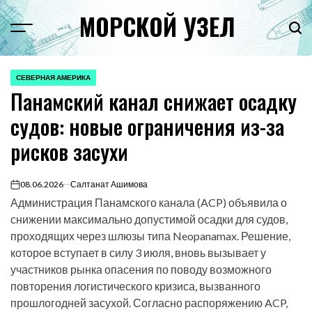
Перейти
МОРСКОЙ УЗЕЛ
к
Menu
Пои
содержимому
СЕВЕРНАЯ АМЕРИКА
ОПУБЛИКОВАНО
Панамский канал снижает осадку
В
судов: новые ограничения из-за
рисков засухи
08.06.2026
Салтанат Ашимова
on
Администрация Панамского канала (ACP) объявила о
снижении максимально допустимой осадки для судов,
проходящих через шлюзы типа Neopanamax. Решение,
которое вступает в силу 3 июля, вновь вызывает у
участников рынка опасения по поводу возможного
повторения логистического кризиса, вызванного
прошлогодней засухой. Согласно распоряжению ACP,