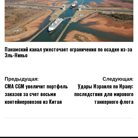
Панамский канал ужесточает ограничения по осадке из-за
Эль-Ниньо
Навигация
Предыдущая:
Следующая:
CMA CGM увеличит портфель
Удары Израиля по Ирану:
по
заказов за счет восьми
последствия для мирового
записям
контейнеровозов из Китая
танкерного флота