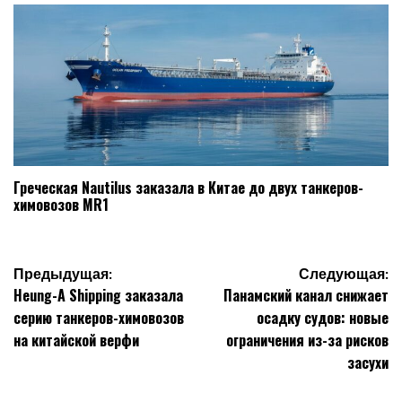
Греческая Nautilus заказала в Китае до двух танкеров-
химовозов MR1
Навигация
Предыдущая:
Следующая:
Heung-A Shipping заказала
Панамский канал снижает
по
серию танкеров-химовозов
осадку судов: новые
записям
на китайской верфи
ограничения из-за рисков
засухи