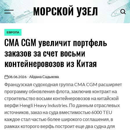
Перейти
МОРСКОЙ УЗЕЛ
к
Menu
Пои
содержимому
ЕВРОПА
ОПУБЛИКОВАНО
CMA CGM увеличит портфель
В
заказов за счет восьми
контейнеровозов из Китая
08.06.2026
Айдана Садыкова
on
Французская судоходная группа CMA CGM расширяет
программу обновления флота, заключив контракт на
строительство восьми контейнеровозов на китайской
верфи Hengli Heavy Industries. По данным отраслевых
источников, заказ на суда вместимостью 6000 TEU
каждое стал частью более широкого соглашения, в
рамках которого верфь построит еще два судна для