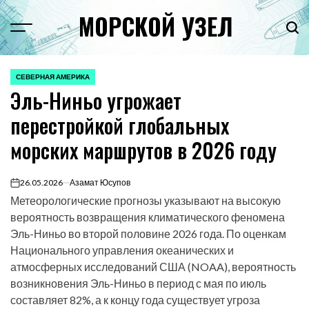
Перейти
МОРСКОЙ УЗЕЛ
к
Menu
Пои
содержимому
СЕВЕРНАЯ АМЕРИКА
ОПУБЛИКОВАНО
Эль-Ниньо угрожает
В
перестройкой глобальных
морских маршрутов в 2026 году
26.05.2026
Азамат Юсупов
on
Метеорологические прогнозы указывают на высокую
вероятность возвращения климатического феномена
Эль-Ниньо во второй половине 2026 года. По оценкам
Национального управления океанических и
атмосферных исследований США (NOAA), вероятность
возникновения Эль-Ниньо в период с мая по июль
составляет 82%, а к концу года существует угроза