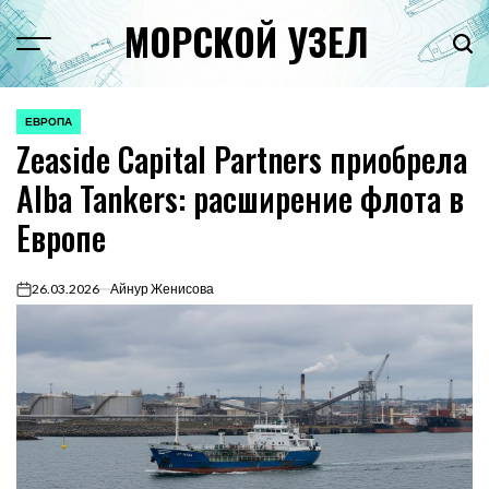
Перейти
МОРСКОЙ УЗЕЛ
к
Menu
Пои
содержимому
ЕВРОПА
ОПУБЛИКОВАНО
Zeaside Capital Partners приобрела
В
Alba Tankers: расширение флота в
Европе
26.03.2026
Айнур Женисова
on