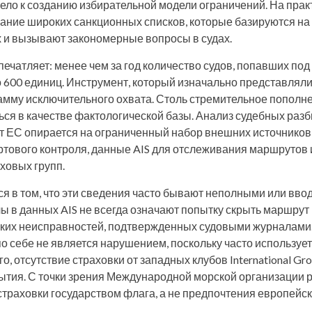
ело к созданию избирательной модели ограничений. На прак
ние широких санкционных списков, которые базируются на
 и вызывают закономерные вопросы в судах.
ечатляет: менее чем за год количество судов, попавших под
 600 единиц. Инструмент, который изначально представляли
амму исключительного охвата. Столь стремительное пополн
ься в качестве фактологической базы. Анализ судебных раз
т ЕС опирается на ограниченный набор внешних источников: 
ртового контроля, данные AIS для отслеживания маршрутов 
ховых групп.
я в том, что эти сведения часто бывают неполными или вв
 в данных AIS не всегда означают попытку скрыть маршрут 
ких неисправностей, подтвержденных судовыми журналами.
по себе не является нарушением, поскольку часто используе
о, отсутствие страховки от западных клубов International Gr
рытия. С точки зрения Международной морской организаци
страховки государством флага, а не предпочтения европейск