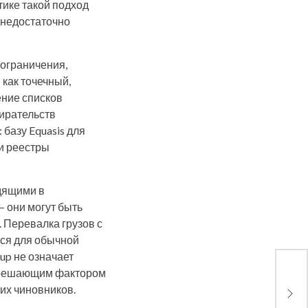
тике такой подход
 недостаточно
 ограничения,
 как точечный,
ение списков
бирательств
базу Equasis для
и реестры
одящими в
– они могут быть
 Перевалка грузов с
тся для обычной
oup не означает
и решающим фактором
Греч
рас
их чиновников.
Кор