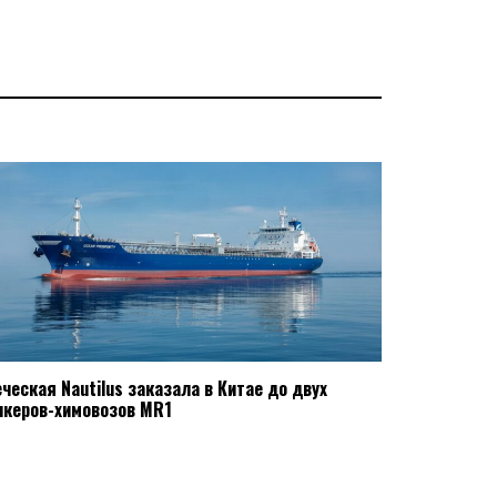
еческая Nautilus заказала в Китае до двух
нкеров-химовозов MR1