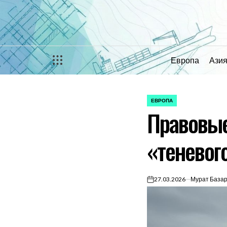
Перейти
к
содержимому
Европа
Ази
ЕВРОПА
ОПУБЛИКОВАНО
Правовые
В
«теневого
27.03.2026
Мурат База
on