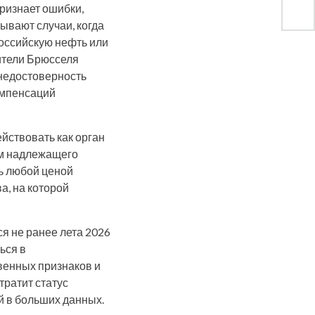
ризнает ошибки,
ывают случаи, когда
российскую нефть или
ители Брюсселя
недостоверность
омпенсаций
йствовать как орган
ам надлежащего
сь любой ценой
а, на которой
я не ранее лета 2026
ься в
венных признаков и
тратит статус
й в больших данных.