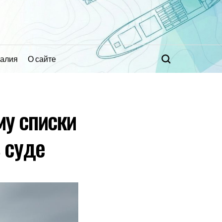
ралия
О сайте
Поиск
му списки
в суде