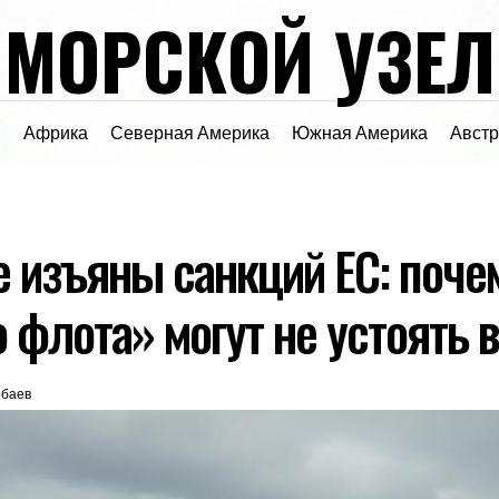
МОРСКОЙ УЗЕЛ
я
Африка
Северная Америка
Южная Америка
Авст
 изъяны санкций ЕС: поче
 флота» могут не устоять 
рбаев