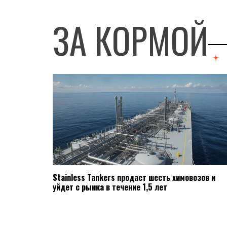
ЗА КОРМОЙ
Stainless Tankers продаст шесть химовозов и
уйдет с рынка в течение 1,5 лет