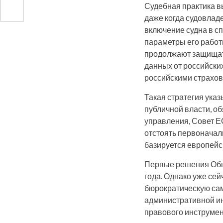
Судебная практика в
даже когда судовлад
включение судна в сп
параметры его работ
продолжают защищат
данных от российски
российскими страхо
Такая стратегия указ
публичной власти, о
управления, Совет ЕС
отстоять первоначал
базируется европейс
Первые решения Обще
года. Однако уже сей
бюрократическую сам
административной ин
правового инструмен