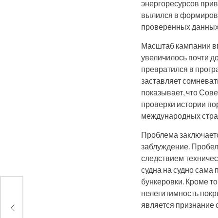
энергоресурсов прив
вылился в формирова
проверенных данных
Масштаб кампании вп
увеличилось почти до
превратился в прогр
заставляет сомневат
показывает, что Сове
проверки истории по
международных стра
Проблема заключаетс
заблуждение. Пробелы
следствием техничес
судна на судно сама 
бункеровки. Кроме тог
нелегитимность пок
Alba
является признание 
е