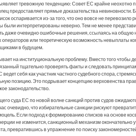
ыявляет тревожную тенденцию: Совет ЕС крайне неохотно п
елец предоставляет прямые доказательства невиновности. Б
исок оспаривается из-за того, что оно вовсе не перевозило 
ы были интерпретированы неверно. Тем не менее представ
ь даже очевидно ошибочные решения, ссылаясь на общую 
х операторов или теоретическую возможность невыплаты к
вщиками в будущем.
ывает на институциональную проблему. Вместо того чтобы де
бязанный тщательно проверять факты и следовать принцип
 ведет себя как участник частного судебного спора, стремя
ьную позицию. Это подрывает концепцию верховенства прав
кое законодательство.
го суда ЕС по новой волне санкций против судов ожидаютс
час очевидно, что избирательные санкции рискуют превратит
оцель. Если подход к формированию списков на основе кос
ерции не изменится, санкционный механизм окончательно у
та, превратившись в упражнение по поиску закономерносте