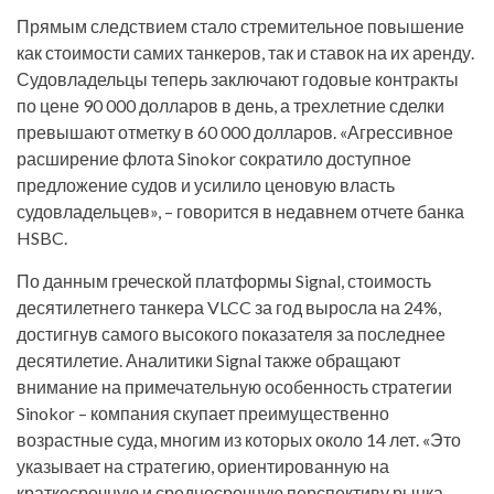
Прямым следствием стало стремительное повышение
как стоимости самих танкеров, так и ставок на их аренду.
Судовладельцы теперь заключают годовые контракты
по цене 90 000 долларов в день, а трехлетние сделки
превышают отметку в 60 000 долларов. «Агрессивное
расширение флота Sinokor сократило доступное
предложение судов и усилило ценовую власть
судовладельцев», – говорится в недавнем отчете банка
HSBC.
По данным греческой платформы Signal, стоимость
десятилетнего танкера VLCC за год выросла на 24%,
достигнув самого высокого показателя за последнее
десятилетие. Аналитики Signal также обращают
внимание на примечательную особенность стратегии
Sinokor – компания скупает преимущественно
возрастные суда, многим из которых около 14 лет. «Это
указывает на стратегию, ориентированную на
краткосрочную и среднесрочную перспективу рынка