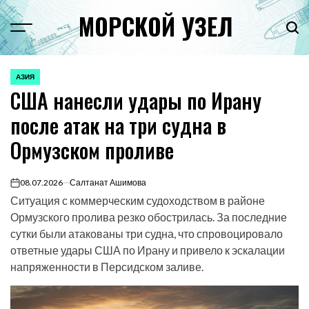
Перейти
МОРСКОЙ УЗЕЛ
к
Menu
Пои
содержимому
АЗИЯ
ОПУБЛИКОВАНО
США нанесли удары по Ирану
В
после атак на три судна в
Ормузском проливе
08.07.2026
Салтанат Ашимова
on
Ситуация с коммерческим судоходством в районе
Ормузского пролива резко обострилась. За последние
сутки были атакованы три судна, что спровоцировало
ответные удары США по Ирану и привело к эскалации
напряженности в Персидском заливе.