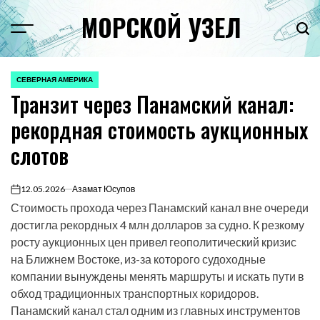
Перейти
МОРСКОЙ УЗЕЛ
к
Menu
Пои
содержимому
СЕВЕРНАЯ АМЕРИКА
ОПУБЛИКОВАНО
Транзит через Панамский канал:
В
рекордная стоимость аукционных
слотов
12.05.2026
Азамат Юсупов
on
Стоимость прохода через Панамский канал вне очереди
достигла рекордных 4 млн долларов за судно. К резкому
росту аукционных цен привел геополитический кризис
на Ближнем Востоке, из-за которого судоходные
компании вынуждены менять маршруты и искать пути в
обход традиционных транспортных коридоров.
Панамский канал стал одним из главных инструментов