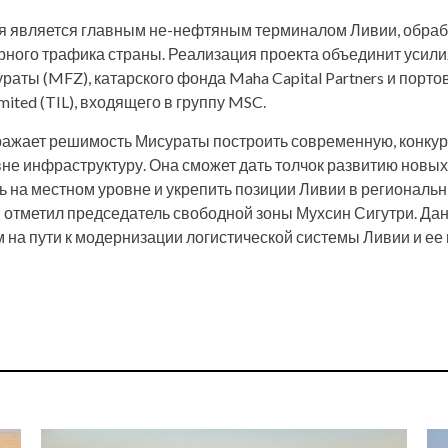
я является главным не-нефтяным терминалом Ливии, обраб
ерного трафика страны. Реализация проекта объединит усил
аты (MFZ), катарского фонда Maha Capital Partners и порто
imited (TIL), входящего в группу MSC.
ражает решимость Мисураты построить современную, конку
е инфраструктуру. Она сможет дать толчок развитию новых
ь на местном уровне и укрепить позиции Ливии в региональ
 – отметил председатель свободной зоны Мухсин Сигутри. Д
 на пути к модернизации логистической системы Ливии и ее 