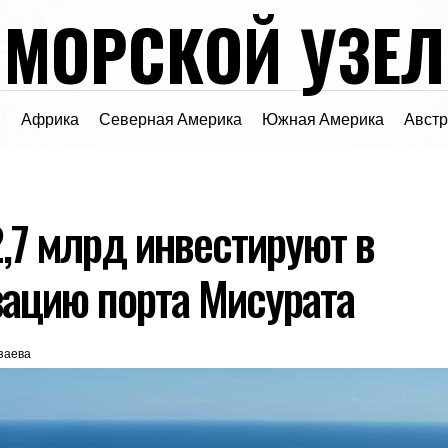
МОРСКОЙ УЗЕЛ
я
Африка
Северная Америка
Южная Америка
Авст
2,7 млрд инвестируют в
ацию порта Мисурата
заева