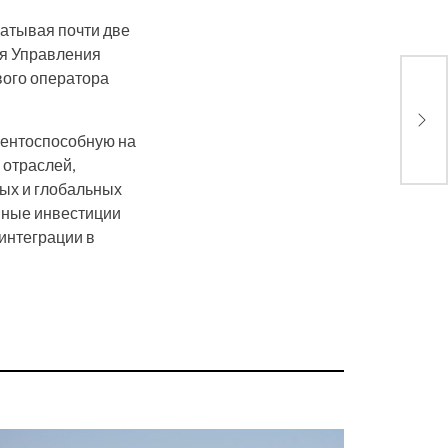
атывая почти две
ия Управления
вого оператора
Кор
суп
рентоспособную на
 отраслей,
ных и глобальных
анные инвестиции
интеграции в