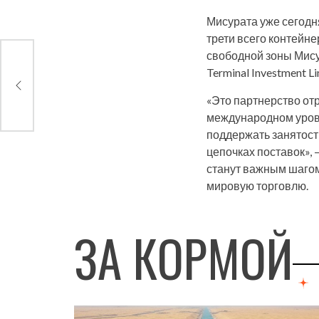
Мисурата уже сегодн
трети всего контейн
свободной зоны Мисур
Terminal Investment L
«Это партнерство от
международном уровн
поддержать занятост
цепочках поставок»,
станут важным шагом
мировую торговлю.
ЗА КОРМОЙ