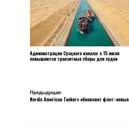
Администрация Суэцкого канала: с 15 июля
повышаются транзитные сборы для судов
Навигация
Предыдущая:
Nordic American Tankers обновляет флот: новы
по
записям