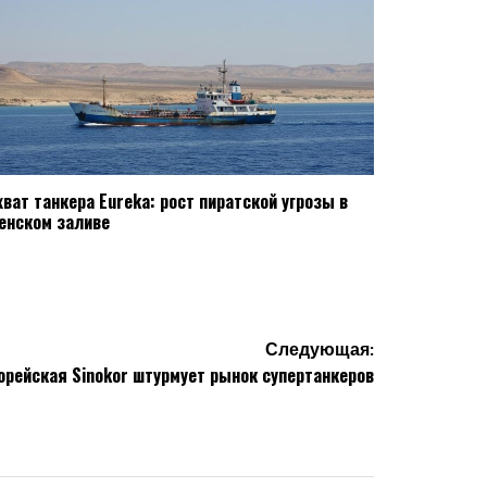
хват танкера Eureka: рост пиратской угрозы в
енском заливе
Следующая:
орейская Sinokor штурмует рынок супертанкеров