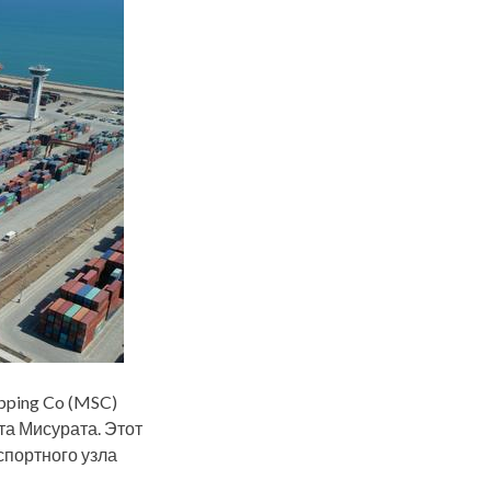
pping Co (MSC)
та Мисурата. Этот
спортного узла