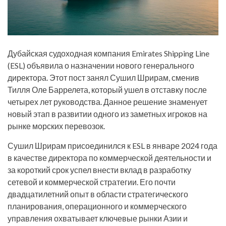
Дубайская судоходная компания Emirates Shipping Line
(ESL) объявила о назначении нового генерального
директора. Этот пост занял Сушил Шрирам, сменив
Тилля Оле Баррелета, который ушел в отставку после
четырех лет руководства. Данное решение знаменует
новый этап в развитии одного из заметных игроков на
рынке морских перевозок.
Сушил Шрирам присоединился к ESL в январе 2024 года
в качестве директора по коммерческой деятельности и
за короткий срок успел внести вклад в разработку
сетевой и коммерческой стратегии. Его почти
двадцатилетний опыт в области стратегического
планирования, операционного и коммерческого
управления охватывает ключевые рынки Азии и