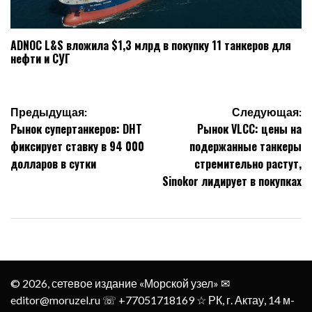
ADNOC L&S вложила $1,3 млрд в покупку 11 танкеров для
нефти и СУГ
Навигация
Предыдущая:
Следующая:
Рынок супертанкеров: DHT
Рынок VLCC: цены на
по
фиксирует ставку в 94 000
подержанные танкеры
записям
долларов в сутки
стремительно растут,
Sinokor лидирует в покупках
© 2026, сетевое издание «Морской узел» ✉︎
editor@moruzel.ru ☏ +77051718169 ☆ РК, г. Актау, 14 м-