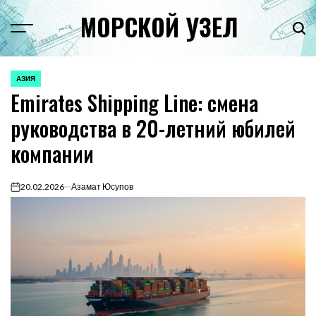
Перейти
МОРСКОЙ УЗЕЛ
к
Menu
Пои
содержимому
АЗИЯ
ОПУБЛИКОВАНО
Emirates Shipping Line: смена
В
руководства в 20-летний юбилей
компании
20.02.2026
Азамат Юсупов
on