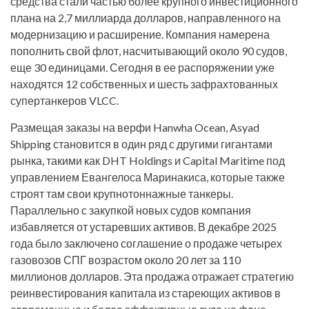
средства стали частью более крупного инвестиционного
плана на 2,7 миллиарда долларов, направленного на
модернизацию и расширение. Компания намерена
пополнить свой флот, насчитывающий около 90 судов,
еще 30 единицами. Сегодня в ее распоряжении уже
находятся 12 собственных и шесть зафрахтованных
супертанкеров VLCC.
Размещая заказы на верфи Hanwha Ocean, Asyad
Shipping становится в один ряд с другими гигантами
рынка, такими как DHT Holdings и Capital Maritime под
управлением Евангелоса Маринакиса, которые также
строят там свои крупнотоннажные танкеры.
Параллельно с закупкой новых судов компания
избавляется от устаревших активов. В декабре 2025
года было заключено соглашение о продаже четырех
газовозов СПГ возрастом около 20 лет за 110
миллионов долларов. Эта продажа отражает стратегию
реинвестирования капитала из стареющих активов в