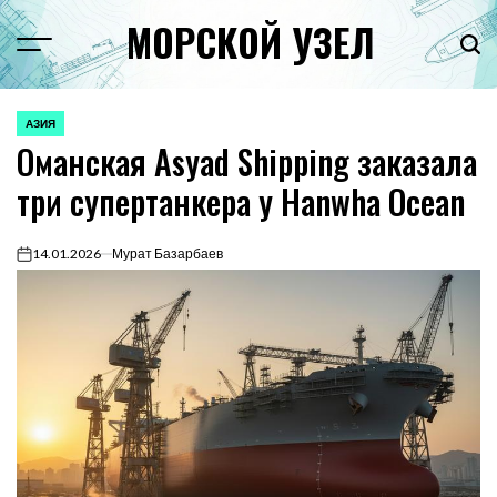
Перейти
МОРСКОЙ УЗЕЛ
к
Menu
Пои
содержимому
АЗИЯ
ОПУБЛИКОВАНО
Оманская Asyad Shipping заказала
В
три супертанкера у Hanwha Ocean
14.01.2026
Мурат Базарбаев
on