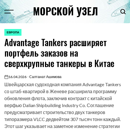
Перейти
МОРСКОЙ УЗЕЛ
к
Menu
Пои
содержимому
ЕВРОПА
ОПУБЛИКОВАНО
Advantage Tankers расширяет
В
портфель заказов на
сверхкрупные танкеры в Китае
16.04.2026
Салтанат Ашимова
on
Швейцарская судоходная компания Advantage Tankers
со штаб-квартирой в Женеве расширила программу
обновления флота, заключив контракт с китайской
верфью Dalian Shipbuilding Industry Co. Соглашение
предусматривает строительство двух танкеров
типоразмера VLCC дедвейтом 307 тысяч тонн каждый.
Этот шаг указывает на заметное изменение стратегии