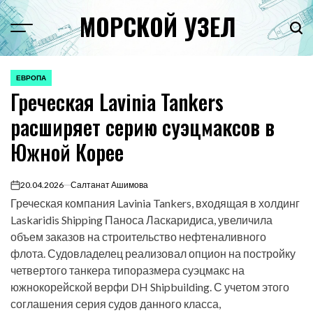
Перейти
МОРСКОЙ УЗЕЛ
к
Menu
Пои
содержимому
ЕВРОПА
ОПУБЛИКОВАНО
Греческая Lavinia Tankers
В
расширяет серию суэцмаксов в
Южной Корее
20.04.2026
Салтанат Ашимова
on
Греческая компания Lavinia Tankers, входящая в холдинг
Laskaridis Shipping Паноса Ласкаридиса, увеличила
объем заказов на строительство нефтеналивного
флота. Судовладелец реализовал опцион на постройку
четвертого танкера типоразмера суэцмакс на
южнокорейской верфи DH Shipbuilding. С учетом этого
соглашения серия судов данного класса,