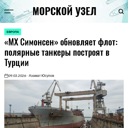
Перейти
МОРСКОЙ УЗЕЛ
к
Menu
Пои
содержимому
ЕВРОПА
ОПУБЛИКОВАНО
«МХ Симонсен» обновляет флот:
В
полярные танкеры построят в
Турции
09.03.2026
Азамат Юсупов
on