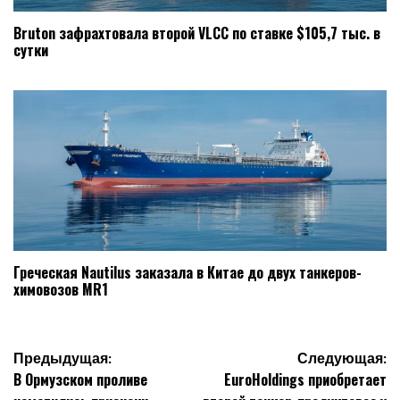
Bruton зафрахтовала второй VLCC по ставке $105,7 тыс. в
сутки
Греческая Nautilus заказала в Китае до двух танкеров-
химовозов MR1
Навигация
Предыдущая:
Следующая:
В Ормузском проливе
EuroHoldings приобретает
по