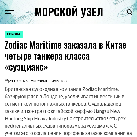
Перейти
МОРСКОЙ УЗЕЛ
к
Menu
Пои
содержимому
ЕВРОПА
ОПУБЛИКОВАНО
Zodiac Maritime заказала в Китае
В
четыре танкера класса
«суэцмакс»
21.05.2026
Айгерим Ешимбетова
on
Британская судоходная компания Zodiac Maritime,
базирующаяся в Лондоне, увеличивает инвестиции в
сегмент крупнотоннажных танкеров. Судовладелец
заключил контракт с китайской верфью Jiangsu New
Hantong Ship Heavy Industry на строительство четырех
нефтеналивных судов типоразмера «суэцмакс». С
учетом этого соглашения портфель заказов компании на