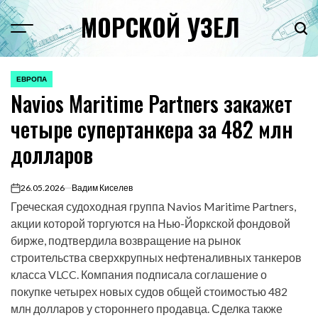
Перейти
МОРСКОЙ УЗЕЛ
к
Menu
Пои
содержимому
ЕВРОПА
ОПУБЛИКОВАНО
Navios Maritime Partners закажет
В
четыре супертанкера за 482 млн
долларов
26.05.2026
Вадим Киселев
on
Греческая судоходная группа Navios Maritime Partners,
акции которой торгуются на Нью-Йоркской фондовой
бирже, подтвердила возвращение на рынок
строительства сверхкрупных нефтеналивных танкеров
класса VLCC. Компания подписала соглашение о
покупке четырех новых судов общей стоимостью 482
млн долларов у стороннего продавца. Сделка также