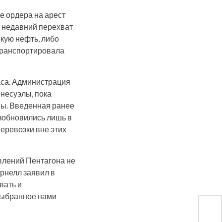
е ордера на арест
т недавний перехват
кую нефть, либо
 транспортировала
аса. Администрация
несуэлы, пока
ы. Введенная ранее
озобновились лишь в
еревозки вне этих
влений Пентагона не
рнелл заявил в
вать и
выбранное нами
Тан