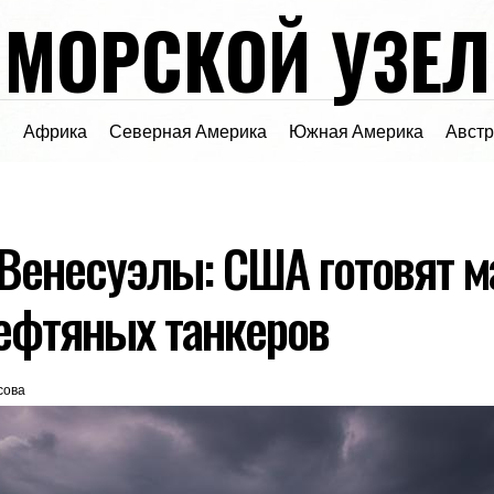
МОРСКОЙ УЗЕЛ
я
Африка
Северная Америка
Южная Америка
Авст
Венесуэлы: США готовят 
ефтяных танкеров
сова