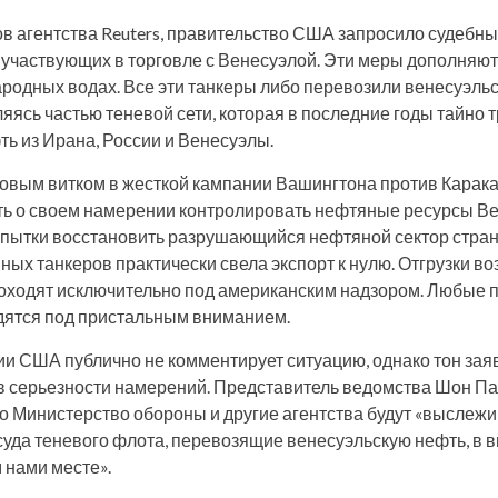
в агентства Reuters, правительство США запросило судебны
, участвующих в торговле с Венесуэлой. Эти меры дополняю
ародных водах. Все эти танкеры либо перевозили венесуэльс
ляясь частью теневой сети, которая в последние годы тайно
ь из Ирана, России и Венесуэлы.
новым витком в жесткой кампании Вашингтона против Карак
ь о своем намерении контролировать нефтяные ресурсы Ве
пытки восстановить разрушающийся нефтяной сектор стран
ных танкеров практически свела экспорт к нулю. Отгрузки в
роходят исключительно под американским надзором. Любые п
дятся под пристальным вниманием.
и США публично не комментирует ситуацию, однако тон зая
в серьезности намерений. Представитель ведомства Шон Па
то Министерство обороны и другие агентства будут «выслежи
уда теневого флота, перевозящие венесуэльскую нефть, в 
 нами месте».