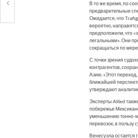
В то же время, по со
предварительные спе
Ожидается, что Trafi
вероятно, направятся
предположили, что «э
легальными». Они пр
сокращаться по мере
С точки зрения судох
контрагентов, сохра
Азию. «Этот переход,
ближайшей перспекти
утверждают аналитики
Эксперты Allied так
побережье Мексиканс
уменьшению тонно-ми
перевозок, в пользу 
Венесуэла остается 