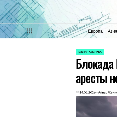
Перейти
к
содержимому
Европа
Ази
ЮЖНАЯ АМЕРИКА
ОПУБЛИКОВАНО
Блокада 
В
аресты н
14.01.2026
Айнур Жени
on