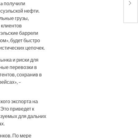
ra получили
дро
суэльской нефти.
альные грузы,
я клиентов
уэльские баррели
ом», будет быстро
стических цепочек.
рынка и риски для
ьные перевозки в
гентов, сохранив в
ейсах», –
кого экспорта на
Это приведет к
ьзуемых для дальних
х.
нков. По мере