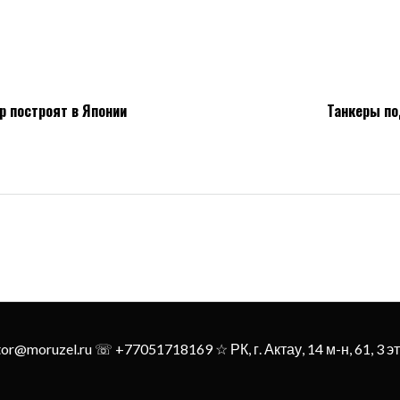
р построят в Японии
Танкеры по
tor@moruzel.ru ☏ +77051718169 ☆ РК, г. Актау, 14 м-н, 61, 3 