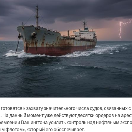
отовятся к захвату значительного числа судов, связанных 
. На данный момент уже действуют десятки ордеров на арест
тремлении Вашингтона усилить контроль над нефтяным экспо
 флотом», который его обеспечивает.