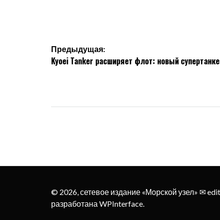
Навигация
Предыдущая:
Kyoei Tanker расширяет флот: новый супертанке
по
записям
© 2026, сетевое издание «Морской узел» ✉︎ edi
разработана
WPInterface
.