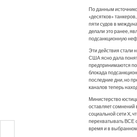
По данным источнико
«десятков» танкеров
пяти судов в междун
делали это ранее, яв
подсанкционную нефт
Эти действия стали 
США ясно дала понят
предпринимаются по
блокада подсанкцион
последние дни, но п
каналов теперь нахо
Министерство юстици
оставляет сомнений 
социальной сети X, ч
перехватывать ВСЕ с
время и в выбранном
й