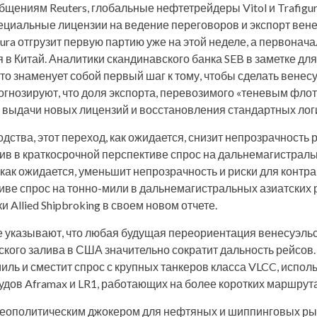
общениям Reuters, глобальные нефтетрейдеры Vitol и Trafigu
циальные лицензии на ведение переговоров и экспорт вене
gura отгрузит первую партию уже на этой неделе, а первонач
 в Китай. Аналитики скандинавского банка SEB в заметке дл
то знаменует собой первый шаг к тому, чтобы сделать венес
огнозируют, что доля экспорта, перевозимого «теневым флот
 выдачи новых лицензий и восстановления стандартных логи
одства, этот переход, как ожидается, снизит непрозрачность 
нив в краткосрочной перспективе спрос на дальнемагистрал
 как ожидается, уменьшит непрозрачность и риски для контра
ве спрос на тонно-мили в дальнемагистральных азиатских р
 Allied Shipbroking в своем новом отчете.
же указывают, что любая будущая переориентация венесуэльс
кого залива в США значительно сократит дальность рейсов. 
ль и сместит спрос с крупных танкеров класса VLCC, испол
судов Aframax и LR1, работающих на более коротких маршрута
геополитическим джокером для нефтяных и шиппинговых ры