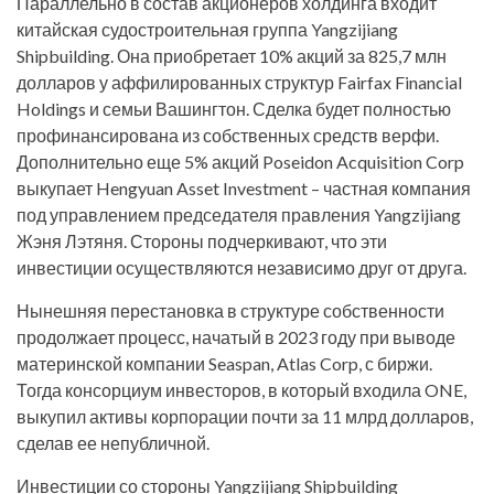
Параллельно в состав акционеров холдинга входит
китайская судостроительная группа Yangzijiang
Shipbuilding. Она приобретает 10% акций за 825,7 млн
долларов у аффилированных структур Fairfax Financial
Holdings и семьи Вашингтон. Сделка будет полностью
профинансирована из собственных средств верфи.
Дополнительно еще 5% акций Poseidon Acquisition Corp
выкупает Hengyuan Asset Investment – частная компания
под управлением председателя правления Yangzijiang
Жэня Лэтяня. Стороны подчеркивают, что эти
инвестиции осуществляются независимо друг от друга.
Нынешняя перестановка в структуре собственности
продолжает процесс, начатый в 2023 году при выводе
материнской компании Seaspan, Atlas Corp, с биржи.
Тогда консорциум инвесторов, в который входила ONE,
выкупил активы корпорации почти за 11 млрд долларов,
сделав ее непубличной.
Инвестиции со стороны Yangzijiang Shipbuilding