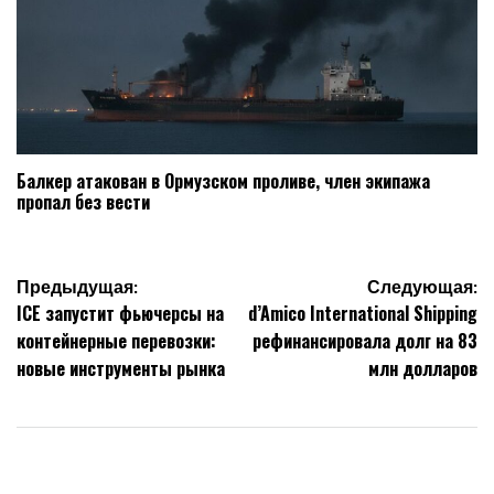
Балкер атакован в Ормузском проливе, член экипажа
пропал без вести
Навигация
Предыдущая:
Следующая:
ICE запустит фьючерсы на
d’Amico International Shipping
по
контейнерные перевозки:
рефинансировала долг на 83
записям
новые инструменты рынка
млн долларов