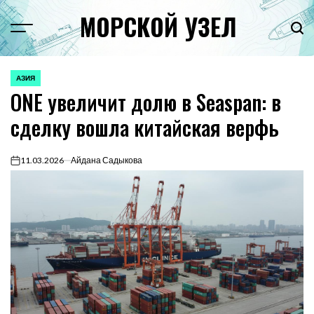
Перейти
МОРСКОЙ УЗЕЛ
к
Menu
Пои
содержимому
АЗИЯ
ОПУБЛИКОВАНО
ONE увеличит долю в Seaspan: в
В
сделку вошла китайская верфь
11.03.2026
Айдана Садыкова
on