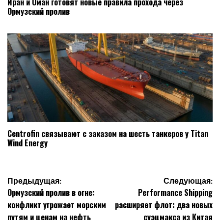
Иран и Оман готовят новые правила прохода через
Ормузский пролив
Centrofin связывают с заказом на шесть танкеров у Titan
Wind Energy
Навигация
Предыдущая:
Следующая:
Ормузский пролив в огне:
Performance Shipping
по
конфликт угрожает морским
расширяет флот: два новых
записям
путям и ценам на нефть
суэцмакса из Китая