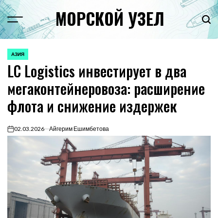
Перейти
МОРСКОЙ УЗЕЛ
к
Menu
Пои
содержимому
АЗИЯ
ОПУБЛИКОВАНО
LC Logistics инвестирует в два
В
мегаконтейнеровоза: расширение
флота и снижение издержек
02.03.2026
Айгерим Ешимбетова
on