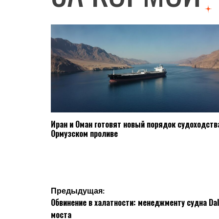
Иран и Оман готовят новый порядок судоходств
Ормузском проливе
Навигация
Предыдущая:
Обвинение в халатности: менеджменту судна Dal
по
моста