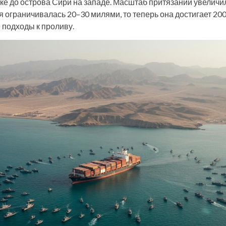
ке до острова Сири на западе. Масштаб притязаний увеличил
 ограничивалась 20–30 милями, то теперь она достигает 20
подходы к проливу.