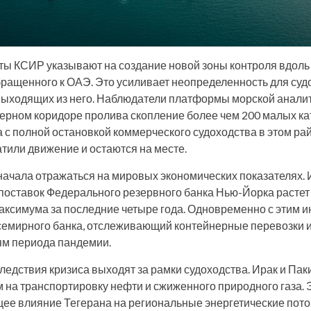
ы КСИР указывают на создание новой зоны контроля вдол
бращенного к ОАЭ. Это усиливает неопределенность для суд
выходящих из него. Наблюдатели платформы морской анали
ерном коридоре пролива скопление более чем 200 малых ка
а с полной остановкой коммерческого судоходства в этом ра
атили движение и остаются на месте.
начала отражаться на мировых экономических показателях. 
поставок Федерального резервного банка Нью-Йорка растет 
аксимума за последние четыре года. Одновременно с этим и
семирного банка, отслеживающий контейнерные перевозки и
ям периода пандемии.
ледствия кризиса выходят за рамки судоходства. Ирак и Пак
 на транспортировку нефти и сжиженного природного газа. 
ее влияние Тегерана на региональные энергетические пото