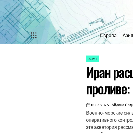
Перейти
к
содержимому
Европа
Ази
АЗИЯ
ОПУБЛИКОВАНО
Иран рас
В
проливе:
13.05.2026
Айдана Сад
on
Военно-морские силы
оперативного контро
эта акватория рассм