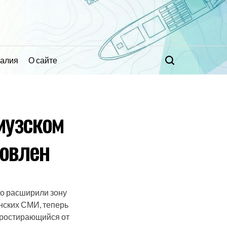
ралия
О сайте
Поиск
музском
новлен
о расширили зону
нских СМИ, теперь
простирающийся от