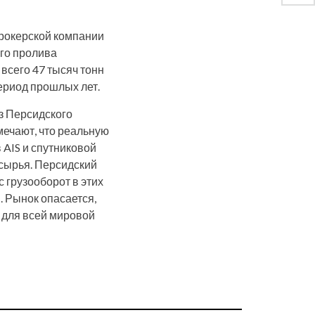
брокерской компании
ого пролива
 всего 47 тысяч тонн
период прошлых лет.
з Персидского
мечают, что реальную
 AIS и спутниковой
 сырья. Персидский
 грузооборот в этих
. Рынок опасается,
 для всей мировой