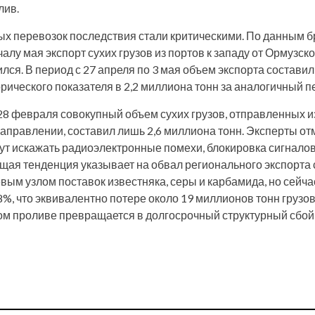
лив.
ых перевозок последствия стали критическими. По данным 
ачалу мая экспорт сухих грузов из портов к западу от Ормузск
лся. В период с 27 апреля по 3 мая объем экспорта составил
рического показателя в 2,2 миллиона тонн за аналогичный 
28 февраля совокупный объем сухих грузов, отправленных и
направлении, составил лишь 2,6 миллиона тонн. Эксперты от
гут искажать радиоэлектронные помехи, блокировка сигналов
бщая тенденция указывает на обвал регионального экспорта
вым узлом поставок известняка, серы и карбамида, но сейчас
8%, что эквивалентно потере около 19 миллионов тонн грузов
ком проливе превращается в долгосрочный структурный сбой