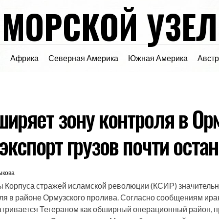
МОРСКОЙ УЗЕЛ
я
Африка
Северная Америка
Южная Америка
Авст
ширяет зону контроля в Ор
 экспорт грузов почти оста
ыкова
 Корпуса стражей исламской революции (КСИР) значительн
ля в районе Ормузского пролива. Согласно сообщениям ира
атривается Тегераном как обширный операционный район, 