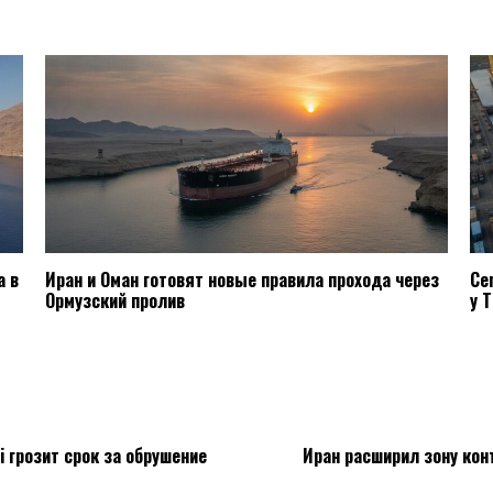
а в
Иран и Оман готовят новые правила прохода через
Ce
Ормузский пролив
у T
i грозит срок за обрушение
Иран расширил зону кон