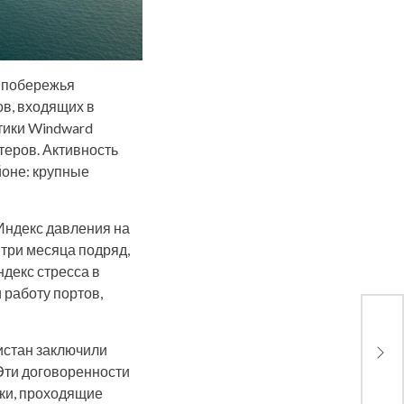
ь побережья
ов, входящих в
тики Windward
теров. Активность
йоне: крупные
Индекс давления на
три месяца подряд,
ндекс стресса в
 работу портов,
Иран
Орму
истан заключили
мир
Эти договоренности
ки, проходящие