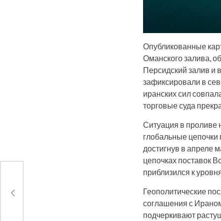
Опубликованные карт
Оманского залива, о
Персидский залив и 
зафиксировали в сев
иранских сил совпал
торговые суда прекр
Ситуация в проливе 
глобальные цепочки 
достигнув в апреле м
цепочках поставок В
приблизился к уровн
нту
Геополитические пос
соглашения с Ираном
подчеркивают растущ