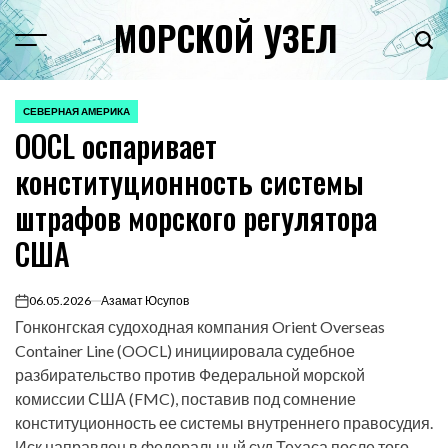
Перейти
МОРСКОЙ УЗЕЛ
к
Menu
Пои
содержимому
СЕВЕРНАЯ АМЕРИКА
ОПУБЛИКОВАНО
OOCL оспаривает
В
конституционность системы
штрафов морского регулятора
США
06.05.2026
Азамат Юсупов
on
Гонконгская судоходная компания Orient Overseas
Container Line (OOCL) инициировала судебное
разбирательство против Федеральной морской
комиссии США (FMC), поставив под сомнение
конституционность ее системы внутреннего правосудия.
Иск направлен в федеральный суд Техаса после того,