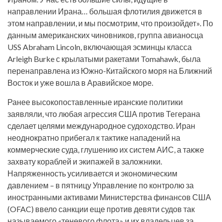
направлении Ирана… большая флотилия движется в
этом направлении, и мы посмотрим, что произойдет». По
данным американских чиновников, группа авианосца
USS Abraham Lincoln, включающая эсминцы класса
Arleigh Burke с крылатыми ракетами Tomahawk, была
перенаправлена из Южно-Китайского моря на Ближний
Восток и уже вошла в Аравийское море.
Ранее высокопоставленные иранские политики
заявляли, что любая агрессия США против Тегерана
сделает целями международное судоходство. Иран
неоднократно прибегал к тактике нападений на
коммерческие суда, глушению их систем АИС, а также
захвату кораблей и экипажей в заложники.
Напряженность усиливается и экономическим
давлением – в пятницу Управление по контролю за
иностранными активами Министерства финансов США
(OFAC) ввело санкции еще против девяти судов так
называемого «теневого флота» и их владельцев за