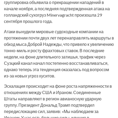
группировка объявила о прекращении нападений в
начале ноября, а последняя подтвержденная атака на
голландский сухогруз Minervagracht произошла 29
сентября прошлого года.
Атаки вынудили мировые судоходные компании на
протяжении почти двух лет перенаправлять маршруты в
обход мыса Доброй Надежды, что привело к увеличению
тонно-миль и росту фрахтовых ставок. В последние
недели, на фоне длительного затишья, трафик через
Суэцкий канал начал постепенно восстанавливаться,
однако теперь эта тенденция оказалась под вопросом
из-за новых угроз хуситов.
Эскалация происходит на фоне роста напряженности в
отношениях между США и Ираном. Соединенные
Штаты направляют в регион авианосную ударную
группу. Президент Дональд Трамп подтвердил
передислокацию сил, заявив: «Мы наблюдаем за
Ираном. У нас есть большие силы, идущие в