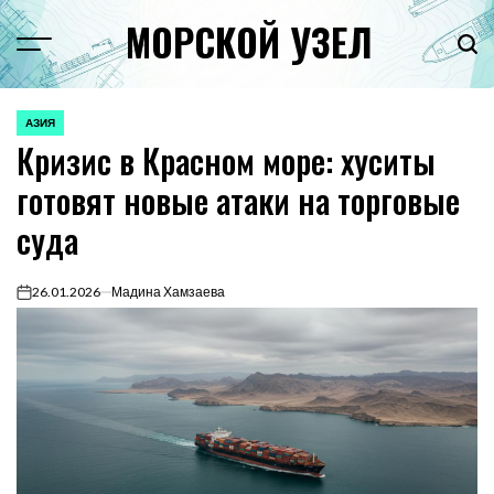
Перейти
МОРСКОЙ УЗЕЛ
к
Menu
Пои
содержимому
АЗИЯ
ОПУБЛИКОВАНО
Кризис в Красном море: хуситы
В
готовят новые атаки на торговые
суда
26.01.2026
Мадина Хамзаева
on